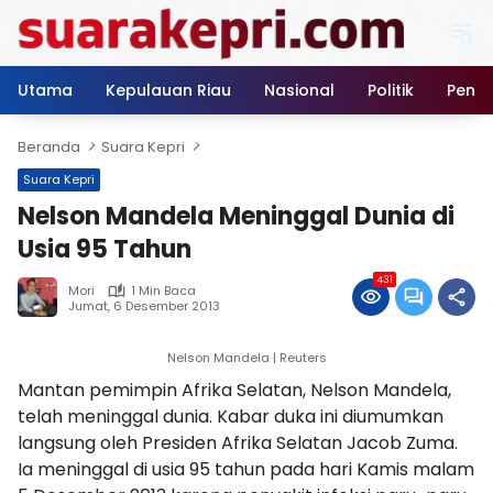
Langsung
ke
konten
Utama
Kepulauan Riau
Nasional
Politik
Pendi
Beranda
Suara Kepri
Suara Kepri
Nelson Mandela Meninggal Dunia di
Usia 95 Tahun
431
Mori
1 Min Baca
Jumat, 6 Desember 2013
Nelson Mandela | Reuters
Mantan pemimpin Afrika Selatan, Nelson Mandela,
telah meninggal dunia. Kabar duka ini diumumkan
langsung oleh Presiden Afrika Selatan Jacob Zuma.
Ia meninggal di usia 95 tahun pada hari Kamis malam