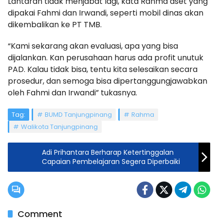
Lantaran tidak menjabat lagi, kata Rahma aset yang
dipakai Fahmi dan Irwandi, seperti mobil dinas akan
dikembalikan ke PT TMB.
“Kami sekarang akan evaluasi, apa yang bisa
dijalankan. Kan perusahaan harus ada profit unutuk
PAD. Kalau tidak bisa, tentu kita selesaikan secara
prosedur, dan semoga bisa dipertanggungjawabkan
oleh Fahmi dan Irwandi” tukasnya.
Tag:
BUMD Tanjungpinang
Rahma
Walikota Tanjungpinang
Adi Prihantara Berharap Ketertinggalan
Capaian Pembelajaran Segera Diperbaiki
Comment