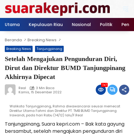
Langsung
ke
konten
Utama
Kepulauan Riau
Nasional
Politik
Pendi
Beranda
Breaking News
Breaking News
Tanjungpinang
Setelah Mengajukan Pengunduran Diri,
Dirut dan Direktur BUMD Tanjungpinang
Akhirnya Dipecat
747
Real
3 Min Baca
Kamis, 15 Desember 2022
Walikota Tanjungpinang, Rahma diwawancarai seusai memecat
Direktur Utama Fahmi dan Direktur PT. TMB BUMD Tanjungpinang
Irawandi, pada hari Rabu (14/12) lalu/F.Real
Tanjungpinang, Suara kepri.com – Bak kata gayung
bersambut, setelah mengajukan pengunduran diri