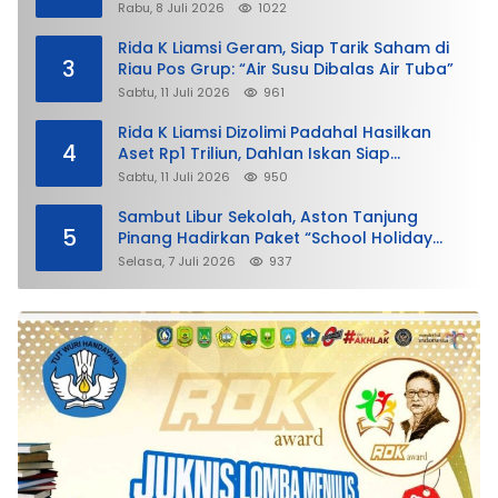
demi Untung”
Rabu, 8 Juli 2026
1022
Rida K Liamsi Geram, Siap Tarik Saham di
3
Riau Pos Grup: “Air Susu Dibalas Air Tuba”
Sabtu, 11 Juli 2026
961
Rida K Liamsi Dizolimi Padahal Hasilkan
4
Aset Rp1 Triliun, Dahlan Iskan Siap
Membela
Sabtu, 11 Juli 2026
950
Sambut Libur Sekolah, Aston Tanjung
5
Pinang Hadirkan Paket “School Holiday
Getaway”
Selasa, 7 Juli 2026
937