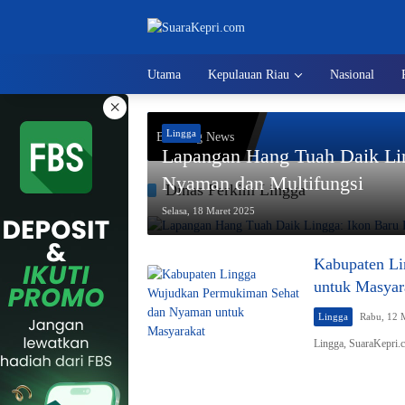
Langsung
ke
konten
Utama
Kepulauan Riau
Nasional
×
Lingga
Breaking News
Lapangan Hang Tuah Daik Lin
Nyaman dan Multifungsi
Dinas Perkim Lingga
Selasa, 18 Maret 2025
Kabupaten L
untuk Masyar
Lingga
Rabu, 12 
Lingga, SuaraKepri.