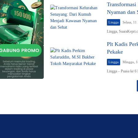
Transformasi
Nyaman dan 
Lingga
Selasa, 11
Lingga, SuaraKepri.
Plt Kadis Pe
Pekake
Lingga
Minggu, 1
Lingga – Puasa ke 6 