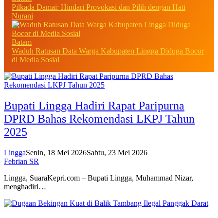
Pilkada Damai: Hindari Provokasi dan Pilih dengan Hati
Nurani
Batam
Waduh Ratusan Data Warga Kabupaten Lingga Diduga Bocor
di Media Sosial
Bupati Lingga Hadiri Rapat Paripurna
DPRD Bahas Rekomendasi LKPJ Tahun
2025
Lingga
Senin, 18 Mei 2026
Sabtu, 23 Mei 2026
Febrian SR
Lingga, SuaraKepri.com – Bupati Lingga, Muhammad Nizar,
menghadiri…