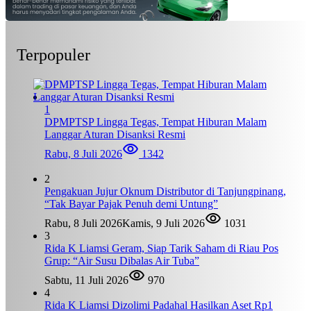
Terpopuler
1
DPMPTSP Lingga Tegas, Tempat Hiburan Malam
Langgar Aturan Disanksi Resmi
Rabu, 8 Juli 2026
1342
2
Pengakuan Jujur Oknum Distributor di Tanjungpinang,
“Tak Bayar Pajak Penuh demi Untung”
Rabu, 8 Juli 2026
Kamis, 9 Juli 2026
1031
3
Rida K Liamsi Geram, Siap Tarik Saham di Riau Pos
Grup: “Air Susu Dibalas Air Tuba”
Sabtu, 11 Juli 2026
970
4
Rida K Liamsi Dizolimi Padahal Hasilkan Aset Rp1