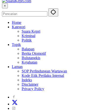
×
Home
Kategori
Suara Kepri
Kriminal
Politik
Topik
Balapan
Berita Otomotif
Bulutangkis
Kejahatan
Laman
SOP Perlindungan Wartawan
Kode Etik Perilaku Internal
Indeks
Disclaimer
Privacy Policy