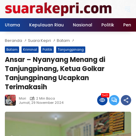
Langsung
ke
konten
Utama
Kepulauan Riau
Nasional
Politik
Pendi
Beranda
Suara Kepri
Batam
Batam
Kriminal
Politik
Tanjungpinang
Ansar – Nyanyang Menang di
Tanjungpinang, Ketua Golkar
Tanjungpinang Ucapkan
Terimakasih
5431
Mori
2 Min Baca
Jumat, 29 November 2024