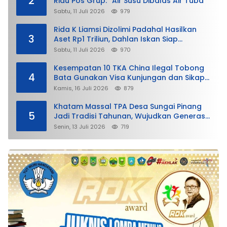
2
Riau Pos Grup: “Air Susu Dibalas Air Tuba”
Sabtu, 11 Juli 2026
979
Rida K Liamsi Dizolimi Padahal Hasilkan
3
Aset Rp1 Triliun, Dahlan Iskan Siap
Membela
Sabtu, 11 Juli 2026
970
Kesempatan 10 TKA China Ilegal Tobong
4
Bata Gunakan Visa Kunjungan dan Sikap
Lunak Ditjen Imigrasi Kepri?
Kamis, 16 Juli 2026
879
Khatam Massal TPA Desa Sungai Pinang
5
Jadi Tradisi Tahunan, Wujudkan Generasi
Qurani
Senin, 13 Juli 2026
719