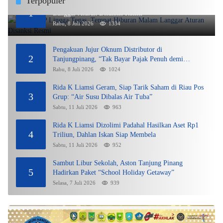
Terpopuler
DPMPTSP Lingga Tegas, Tempat Hiburan Malam
1
Langgar Aturan Disanksi Resmi
Rabu, 8 Juli 2026
1334
Pengakuan Jujur Oknum Distributor di
2
Tanjungpinang, “Tak Bayar Pajak Penuh demi
Untung”
Rabu, 8 Juli 2026
1024
Rida K Liamsi Geram, Siap Tarik Saham di Riau Pos
3
Grup: “Air Susu Dibalas Air Tuba”
Sabtu, 11 Juli 2026
963
Rida K Liamsi Dizolimi Padahal Hasilkan Aset Rp1
4
Triliun, Dahlan Iskan Siap Membela
Sabtu, 11 Juli 2026
952
Sambut Libur Sekolah, Aston Tanjung Pinang
5
Hadirkan Paket “School Holiday Getaway”
Selasa, 7 Juli 2026
939