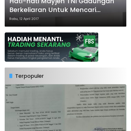
Hati-hati Mayjen TNI Gadungan
Berkeliaran Untuk Mencari
Korban
Rabu, 12 April 2017
Terpopuler