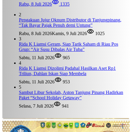
Rabu, 8 Juli 2026
1335
2
Pengakuan Jujur Oknum Distributor di Tanjungpinang,
“Tak Bayar Pajak Penuh demi Untung”
Rabu, 8 Juli 2026
Kamis, 9 Juli 2026
1025
3
Rida K Liamsi Geram, Siap Tarik Saham di Riau Pos
Grup: “Air Susu Dibalas Air Tuba”
Sabtu, 11 Juli 2026
965
4
Rida K Liamsi Dizolimi Padahal Hasilkan Aset Rp1
Triliun, Dahlan Iskan Siap Membela
Sabtu, 11 Juli 2026
953
5
Sambut Libur Sekolah, Aston Tanjung Pinang Hadirkan
Paket “School Holiday Getaway”
Selasa, 7 Juli 2026
941