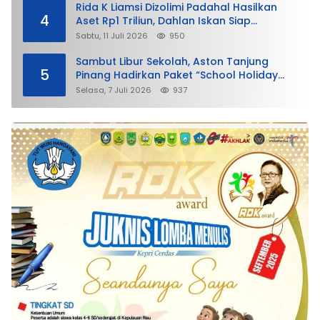
Rida K Liamsi Dizolimi Padahal Hasilkan
4
Aset Rp1 Triliun, Dahlan Iskan Siap
Membela
Sabtu, 11 Juli 2026
950
Sambut Libur Sekolah, Aston Tanjung
5
Pinang Hadirkan Paket “School Holiday
Getaway”
Selasa, 7 Juli 2026
937