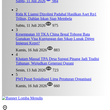
Sabtu, 11 Juli 2026
984
2
Rida K Liamsi Dizolimi Padahal Hasilkan Aset Rp1
Triliun, Dahlan Iskan Siap Membela
Sabtu, 11 Juli 2026
975
3
Kesempatan 10 TKA China Ilegal Tobong Bata
Gunakan Visa Kunjungan dan Sikap Lunak Ditjen
Imigrasi Kepri?
Kamis, 16 Juli 2026
883
4
Khatam Massal TPA Desa Sungai Pinang Jadi Tradisi
Tahunan, Wujudkan Generasi Qurani
Senin, 13 Juli 2026
723
5
PWI Pusat Sosialisasi Lima Peraturan Organisasi
Kamis, 16 Juli 2026
660