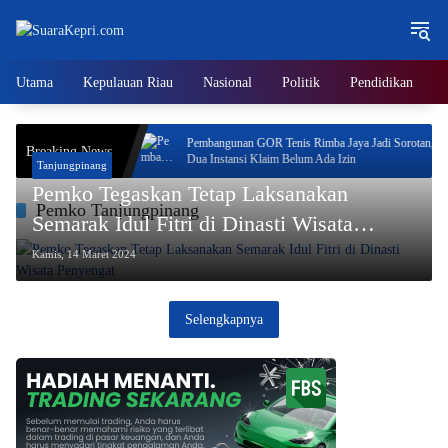
Langsung
ke
konten
Utama
Kepulauan Riau
Nasional
Politik
Pendidikan
Pembangunan GOR Tenis Rimba Jaya Jadi Sorotan,
Breaking News
Dua Instansi Klaim Belum Ada Izin
Tanjungpinang
Pemko Tegaskan Tetap Laksanakan
Pemko Tanjungpinang
Semarak Idul Fitri di Dinasti Wisata
Penyengat
Kamis, 14 Maret 2024
Selengkapnya