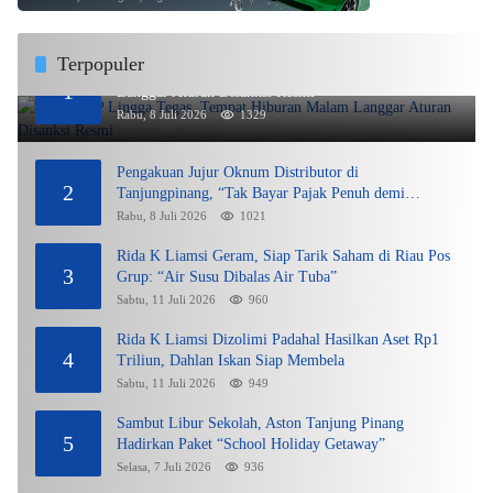
Terpopuler
DPMPTSP Lingga Tegas, Tempat Hiburan Malam
1
Langgar Aturan Disanksi Resmi
Rabu, 8 Juli 2026
1329
Pengakuan Jujur Oknum Distributor di
2
Tanjungpinang, “Tak Bayar Pajak Penuh demi
Untung”
Rabu, 8 Juli 2026
1021
Rida K Liamsi Geram, Siap Tarik Saham di Riau Pos
3
Grup: “Air Susu Dibalas Air Tuba”
Sabtu, 11 Juli 2026
960
Rida K Liamsi Dizolimi Padahal Hasilkan Aset Rp1
4
Triliun, Dahlan Iskan Siap Membela
Sabtu, 11 Juli 2026
949
Sambut Libur Sekolah, Aston Tanjung Pinang
5
Hadirkan Paket “School Holiday Getaway”
Selasa, 7 Juli 2026
936