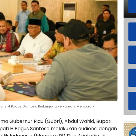
lis H Bagus Santoso Berkunjung ke Rumdis Menpora RI.
ma Gubernur Riau (Gubri), Abdul Wahid, Bupati
Bupati H Bagus Santoso melakukan audiensi dengan
k Indonesia (Menpora RI) Dito Ariotedjo, di