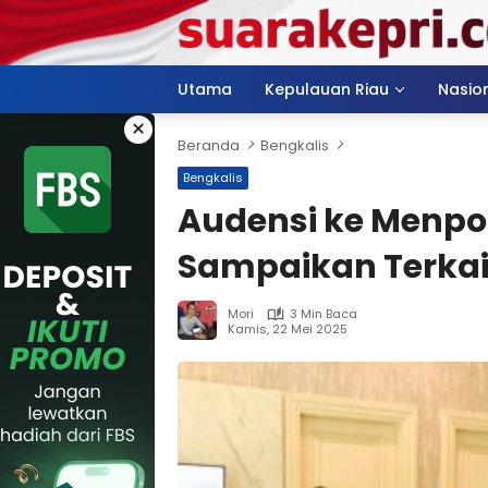
Langsung
ke
konten
Utama
Kepulauan Riau
Nasio
×
Beranda
Bengkalis
Bengkalis
Audensi ke Menpo
Sampaikan Terka
Mori
3 Min Baca
Kamis, 22 Mei 2025