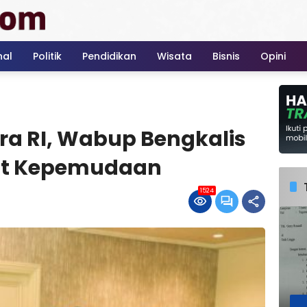
nal
Politik
Pendidikan
Wisata
Bisnis
Opini
ra RI, Wabup Bengkalis
it Kepemudaan
1524