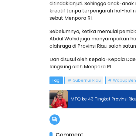
ditindaklanjuti. Sehingga anak-anak
kreatif tanpa terpengaruh hal-hal 
sebut Menpora RI.
Sebelumnya, ketika memulai pembica
Abdul Wahid juga menyampaikan ha
olahraga di Provinsi Riau, salah sat
Dan disusul oleh Kepala-Kepala D
langsung oleh Menpora RI.
Tag:
Gubernur Riau
Wabup Beng
MTQ ke 43 Tingkat Provinsi Ri
Comment