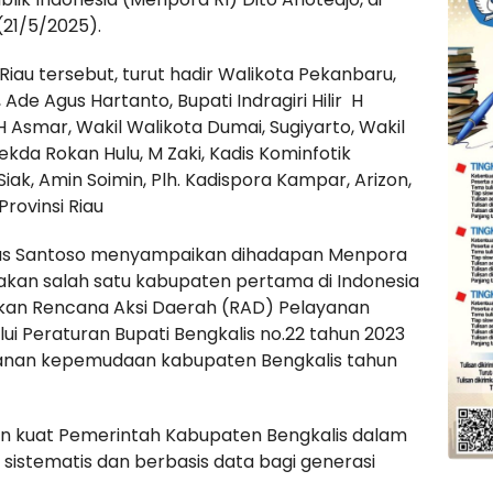
(21/5/2025).
Riau tersebut, turut hadir Walikota Pekanbaru,
 Ade Agus Hartanto, Bupati Indragiri Hilir H
 Asmar, Wakil Walikota Dumai, Sugiyarto, Wakil
 Sekda Rokan Hulu, M Zaki, Kadis Kominfotik
Siak, Amin Soimin, Plh. Kadispora Kampar, Arizon,
rovinsi Riau
us Santoso menyampaikan dihadapan Menpora
kan salah satu kabupaten pertama di Indonesia
an Rencana Aksi Daerah (RAD) Pelayanan
i Peraturan Bupati Bengkalis no.22 tahun 2023
yanan kepemudaan kabupaten Bengkalis tahun
n kuat Pemerintah Kabupaten Bengkalis dalam
sistematis dan berbasis data bagi generasi