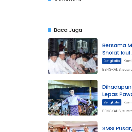
Baca Juga
Bersama M
Sholat Idul
Bengkalis
Kami
BENGKALIS, suar
Dihadapan
Lepas Pawa
Bengkalis
Kami
BENGKALIS, suar
SMSI Pusat