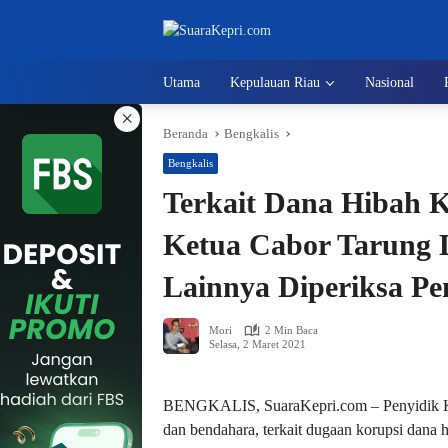
Langsung
ke
konten
Utama
Kepulauan Riau
Nasional
×
Beranda
Bengkalis
Bengkalis
Terkait Dana Hibah 
Ketua Cabor Tarung D
Lainnya Diperiksa Pe
Mori
2 Min Baca
Selasa, 2 Maret 2021
BENGKALIS, SuaraKepri.com – Penyidik Ke
dan bendahara, terkait dugaan korupsi dana