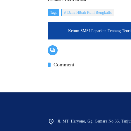
Tag:
Dana Hibah Koni Bengkalis
Ketum SMSI Paparkan Tentang Teori P
Comment
Jl. MT. Haryono, Gg. Cemara No.36, Tanju