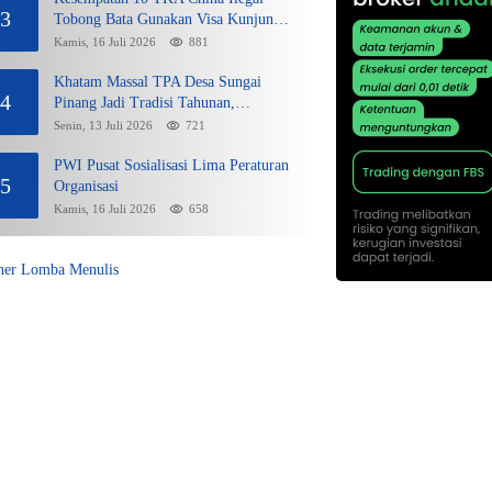
3
Tobong Bata Gunakan Visa Kunjungan
dan Sikap Lunak Ditjen Imigrasi
Kamis, 16 Juli 2026
881
Kepri?
Khatam Massal TPA Desa Sungai
4
Pinang Jadi Tradisi Tahunan,
Wujudkan Generasi Qurani
Senin, 13 Juli 2026
721
PWI Pusat Sosialisasi Lima Peraturan
5
Organisasi
Kamis, 16 Juli 2026
658