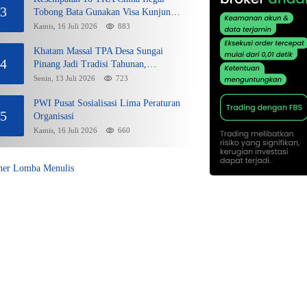
3
Tobong Bata Gunakan Visa Kunjungan
dan Sikap Lunak Ditjen Imigrasi
Kamis, 16 Juli 2026
883
Kepri?
Khatam Massal TPA Desa Sungai
4
Pinang Jadi Tradisi Tahunan,
Wujudkan Generasi Qurani
Senin, 13 Juli 2026
723
PWI Pusat Sosialisasi Lima Peraturan
5
Organisasi
Kamis, 16 Juli 2026
660