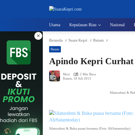
Langsung
ke
konten
Utama
Kepulauan Riau
Nasional
×
Beranda
Suara Kepri
Batam
Batam
Apindo Kepri Curhat
Mori
2 Min Baca
Kamis, 18 Juli 2013
Silaturahmi & Buk
Silaturahmi & Buka puasa bersama (Foto: Ali/batamtoday)