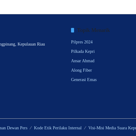
Topik Menarik
Pilpres 2024
ngpinang, Kepulauan Riau
Pilkada Kepri
Ansar Ahmad
Along Fiber
Generasi Emas
man Dewan Pers
Kode Etik Perilaku Internal
Visi-Misi Media Suara Kepr