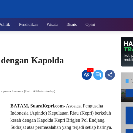
Politik
Pendidikan
Wisata
Bisnis
Opini
 dengan Kapolda
754
a puasa bersama (Foto: Ali/batamtoday)
BATAM, SuaraKepri.com-
Asosiasi Pengusaha
Indonesia (Apindo) Kepulauan Riau (Kepri) berkeluh
kesah dengan Kapolda Kepri Brigjen Pol Endjang
Sudrajat atas permasalahan yang terjadi setiap harinya.