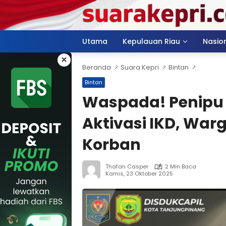
Langsung
ke
konten
Utama
Kepulauan Riau
Nasio
×
Beranda
Suara Kepri
Bintan
Bintan
Waspada! Penipu
Aktivasi IKD, War
Korban
Thafan Casper
2 Min Baca
Kamis, 23 Oktober 2025