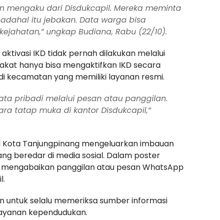
n mengaku dari Disdukcapil. Mereka meminta
 padahal itu jebakan. Data warga bisa
ejahatan,” ungkap Budiana, Rabu (22/10).
tivasi IKD tidak pernah dilakukan melalui
kat hanya bisa mengaktifkan IKD secara
 di kecamatan yang memiliki layanan resmi.
a pribadi melalui pesan atau panggilan.
ara tatap muka di kantor Disdukcapil,”
apil Kota Tanjungpinang mengeluarkan imbauan
ang beredar di media sosial. Dalam poster
uk mengabaikan panggilan atau pesan WhatsApp
l.
kan untuk selalu memeriksa sumber informasi
layanan kependudukan.