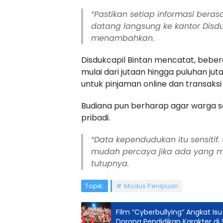
“Pastikan setiap informasi berasa
datang langsung ke kantor Disdukc
menambahkan.
Disdukcapil Bintan mencatat, beber
mulai dari jutaan hingga puluhan ju
untuk pinjaman online dan transaksi 
Budiana pun berharap agar warga 
pribadi.
“Data kependudukan itu sensitif
mudah percaya jika ada yang m
tutupnya.
Topik:
Modus Penipuan
Film “Cyberbullying” Angkat I
Dorong Pendidikan Karakter di