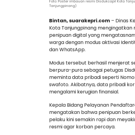
Foto: Poster imbauan resmi Disdukcapil Kota Tanj
Tanjungpinang)
Bintan, suarakepri.com
– Dinas K
Kota Tanjungpinang mengingatkan
penipuan digital yang mengatasnamak
warga dengan modus aktivasi Identi
dan WhatsApp.
Modus tersebut berhasil menjerat s
berpura-pura sebagai petugas Disdu
meminta data pribadi seperti Nomor
swafoto. Akibatnya, data pribadi k
mengalami kerugian finansial.
Kepala Bidang Pelayanan Pendaftara
mengatakan bahwa penipuan berkedo
pelaku kini semakin rapi dan meya
resmi agar korban percaya.