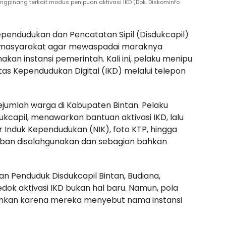
ungpinang terkait modus penipuan aktivasi IKD (Dok. Diskominfo
ependudukan dan Pencatatan Sipil (Disdukcapil)
 masyarakat agar mewaspadai maraknya
an instansi pemerintah. Kali ini, pelaku menipu
tas Kependudukan Digital (IKD) melalui telepon
ejumlah warga di Kabupaten Bintan. Pelaku
kcapil, menawarkan bantuan aktivasi IKD, lalu
 Induk Kependudukan (NIK), foto KTP, hingga
orban disalahgunakan dan sebagian bahkan
n Penduduk Disdukcapil Bintan, Budiana,
k aktivasi IKD bukan hal baru. Namun, pola
kinkan karena mereka menyebut nama instansi