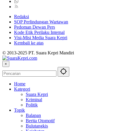
Redaksi
SOP Perlindungan Wartawan
Pedoman Dewan Pers
Kode Etik Perilaku Internal
Visi-Misi Media Suara Kepri
Kembali ke atas
© 2013-2025 PT. Suara Kepri Mandiri
×
Home
Kategori
Suara Kepri
Kriminal
Politik
Topik
Balapan
Berita Otomotif
Bulutangkis