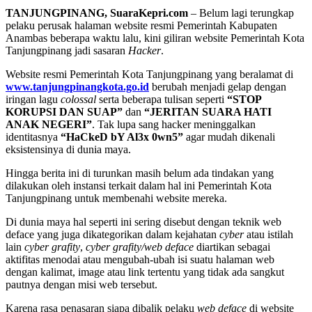
TANJUNGPINANG, SuaraKepri.com
– Belum lagi terungkap
pelaku perusak halaman website resmi Pemerintah Kabupaten
Anambas beberapa waktu lalu, kini giliran website Pemerintah Kota
Tanjungpinang jadi sasaran
Hacker
.
Website resmi Pemerintah Kota Tanjungpinang yang beralamat di
www.tanjungpinangkota.go.id
berubah menjadi gelap dengan
iringan lagu
colossal
serta beberapa tulisan seperti
“STOP
KORUPSI DAN SUAP”
dan
“JERITAN SUARA HATI
ANAK NEGERI”
. Tak lupa sang hacker meninggalkan
identitasnya
“HaCkeD bY Al3x 0wn5”
agar mudah dikenali
eksistensinya di dunia maya.
Hingga berita ini di turunkan masih belum ada tindakan yang
dilakukan oleh instansi terkait dalam hal ini Pemerintah Kota
Tanjungpinang untuk membenahi website mereka.
Di dunia maya hal seperti ini sering disebut dengan teknik web
deface yang juga dikategorikan dalam kejahatan
cyber
atau istilah
lain
cyber grafity
,
cyber grafity/web deface
diartikan sebagai
aktifitas menodai atau mengubah-ubah isi suatu halaman web
dengan kalimat, image atau link tertentu yang tidak ada sangkut
pautnya dengan misi web tersebut.
Karena rasa penasaran siapa dibalik pelaku
web deface
di website