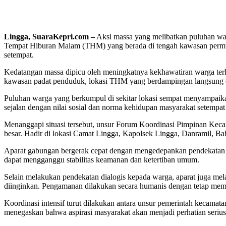
Lingga, SuaraKepri.com –
Aksi massa yang melibatkan puluhan war
Tempat Hiburan Malam (THM) yang berada di tengah kawasan permuk
setempat.
Kedatangan massa dipicu oleh meningkatnya kekhawatiran warga terha
kawasan padat penduduk, lokasi THM yang berdampingan langsung d
Puluhan warga yang berkumpul di sekitar lokasi sempat menyampaikan
sejalan dengan nilai sosial dan norma kehidupan masyarakat setempat 
Menanggapi situasi tersebut, unsur Forum Koordinasi Pimpinan Kec
besar. Hadir di lokasi Camat Lingga, Kapolsek Lingga, Danramil, Bab
Aparat gabungan bergerak cepat dengan mengedepankan pendekatan p
dapat mengganggu stabilitas keamanan dan ketertiban umum.
Selain melakukan pendekatan dialogis kepada warga, aparat juga me
diinginkan. Pengamanan dilakukan secara humanis dengan tetap mempe
Koordinasi intensif turut dilakukan antara unsur pemerintah kecamata
menegaskan bahwa aspirasi masyarakat akan menjadi perhatian serius