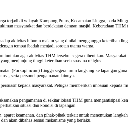
ga terjadi di wilayah Kampung Putus, Kecamatan Lingga, pada Minggu
iman masyarakat dan berdekatan dengan masjid. Keberadaan THM ters
dap aktivitas hiburan malam yang dinilai mengganggu ketertiban ling
engan tempat ibadah menjadi sorotan utama warga.
 tuntutan agar aktivitas THM tersebut segera dihentikan. Masyarakat m
yang menjunjung tinggi ketertiban serta suasana religius.
amatan (Forkopimcam) Lingga segera turun langsung ke lapangan gun
insa, serta personel pengamanan lainnya.
ersuasif kepada masyarakat. Petugas memberikan imbauan kepada mas
laksanakan pengamanan di sekitar lokasi THM guna mengantisipasi ke
rhatikan situasi dan kondisi di lapangan.
n, aparat keamanan, dan pihak-pihak terkait untuk menentukan langkah 
 dan akan dibahas sesuai mekanisme yang berlaku.