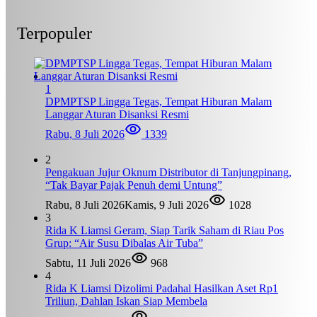
Terpopuler
1
DPMPTSP Lingga Tegas, Tempat Hiburan Malam
Langgar Aturan Disanksi Resmi
Rabu, 8 Juli 2026
1339
2
Pengakuan Jujur Oknum Distributor di Tanjungpinang,
“Tak Bayar Pajak Penuh demi Untung”
Rabu, 8 Juli 2026
Kamis, 9 Juli 2026
1028
3
Rida K Liamsi Geram, Siap Tarik Saham di Riau Pos
Grup: “Air Susu Dibalas Air Tuba”
Sabtu, 11 Juli 2026
968
4
Rida K Liamsi Dizolimi Padahal Hasilkan Aset Rp1
Triliun, Dahlan Iskan Siap Membela