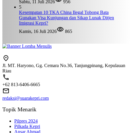
Sabtu, 11 Juli 2026
956
5
Kesempatan 10 TKA China Ilegal Tobong Bata
Gunakan Visa Kunjungan dan Sikap Lunak Ditjen
Imigrasi Kepri?
Kamis, 16 Juli 2026
865
Jl. MT. Haryono, Gg. Cemara No.36, Tanjungpinang, Kepulauan
Riau
+62 813-6406-6665
redaksi@suarakepri.com
Topik Menarik
Pilpres 2024
Pilkada Kepri
Ansar Ahmad