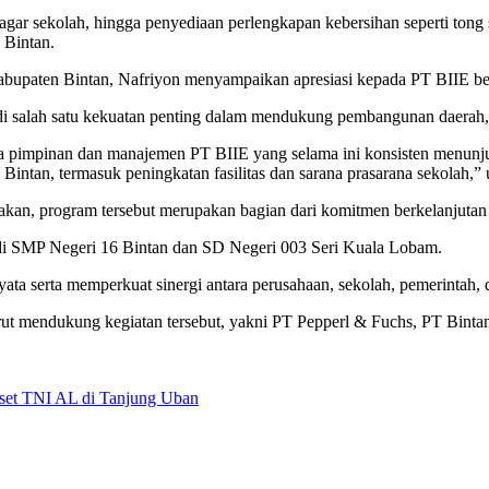
pagar sekolah, hingga penyediaan perlengkapan kebersihan seperti ton
 Bintan.
paten Bintan, Nafriyon menyampaikan apresiasi kepada PT BIIE besert
adi salah satu kekuatan penting dalam mendukung pembangunan daerah,
 pimpinan dan manajemen PT BIIE yang selama ini konsisten menunjuk
Bintan, termasuk peningkatan fasilitas dan sarana prasarana sekolah,” 
kan, program tersebut merupakan bagian dari komitmen berkelanjutan
n di SMP Negeri 16 Bintan dan SD Negeri 003 Seri Kuala Lobam.
ta serta memperkuat sinergi antara perusahaan, sekolah, pemerintah, 
rut mendukung kegiatan tersebut, yakni PT Pepperl & Fuchs, PT Bintan
set TNI AL di Tanjung Uban