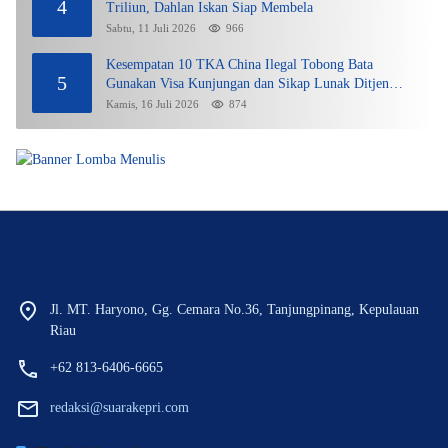
4
Triliun, Dahlan Iskan Siap Membela
Sabtu, 11 Juli 2026
966
Kesempatan 10 TKA China Ilegal Tobong Bata
5
Gunakan Visa Kunjungan dan Sikap Lunak Ditjen
Imigrasi Kepri?
Kamis, 16 Juli 2026
874
Jl. MT. Haryono, Gg. Cemara No.36, Tanjungpinang, Kepulauan
Riau
+62 813-6406-6665
redaksi@suarakepri.com