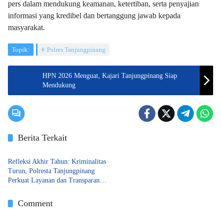
pers dalam mendukung keamanan, ketertiban, serta penyajian
informasi yang kredibel dan bertanggung jawab kepada
masyarakat.
Topik:
Polres Tanjungpinang
HPN 2026 Menguat, Kajari Tanjungpinang Siap
Mendukung
Berita Terkait
Tanjungpinang
Refleksi Akhir Tahun: Kriminalitas
Turun, Polresta Tanjungpinang
Perkuat Layanan dan Transparansi
Publik
Comment