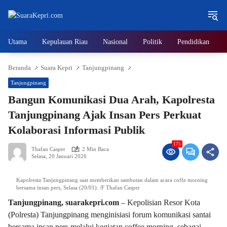
Langsung
ke
konten
Utama
Kepulauan Riau
Nasional
Politik
Pendidikan
Beranda
Suara Kepri
Tanjungpinang
Tanjungpinang
Bangun Komunikasi Dua Arah, Kapolresta
Tanjungpinang Ajak Insan Pers Perkuat
Kolaborasi Informasi Publik
175
Thafan Casper
2 Min Baca
Selasa, 20 Januari 2026
Kapolresta Tanjungpinang saat memberikan sambutan dalam acara coffe morning
bersama insan pers, Selasa (20/01). /F Thafan Casper
Tanjungpinang, suarakepri.com
– Kepolisian Resor Kota
(Polresta) Tanjungpinang menginisiasi forum komunikasi santai
bersama insan pers melalui kegiatan coffee morning, sebagai