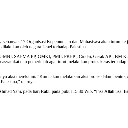
, sebanyak 17 Organisasi Kepemudaan dan Mahasiswa akan turun ke jala
dilakukan oleh negara Israel terhadap Palestina.
I, GMNI, SAPMA PP, GMKI, PMII, FKPPI, Cindai, Gerak API, BM Ko
akat dan pemerintah agar turut melakukan protes keras terhadap Is
ya aksi mereka ini. “Kami akan melakukan aksi protes dalam bentuk ora
alestina,” ujarnya.
Ahmad Yani, pada hari Rabu pada pukul 15.30 Wib. “Insa Allah usai B