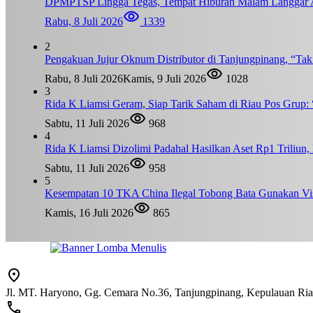
DPMPTSP Lingga Tegas, Tempat Hiburan Malam Langgar A
Rabu, 8 Juli 2026
1339
2
Pengakuan Jujur Oknum Distributor di Tanjungpinang, “Ta
Rabu, 8 Juli 2026
Kamis, 9 Juli 2026
1028
3
Rida K Liamsi Geram, Siap Tarik Saham di Riau Pos Grup: 
Sabtu, 11 Juli 2026
968
4
Rida K Liamsi Dizolimi Padahal Hasilkan Aset Rp1 Triliun
Sabtu, 11 Juli 2026
958
5
Kesempatan 10 TKA China Ilegal Tobong Bata Gunakan Vis
Kamis, 16 Juli 2026
865
Jl. MT. Haryono, Gg. Cemara No.36, Tanjungpinang, Kepulauan Ri