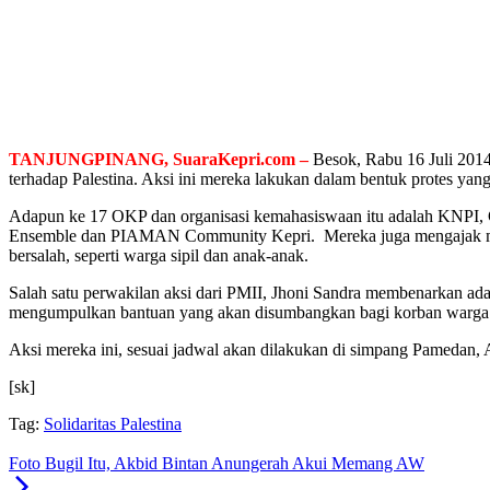
TANJUNGPINANG, SuaraKepri.com –
Besok, Rabu 16 Juli 2014
terhadap Palestina. Aksi ini mereka lakukan dalam bentuk protes yang 
Adapun ke 17 OKP dan organisasi kemahasiswaan itu adalah KNP
Ensemble dan PIAMAN Community Kepri. Mereka juga mengajak masyar
bersalah, seperti warga sipil dan anak-anak.
Salah satu perwakilan aksi dari PMII, Jhoni Sandra membenarkan adan
mengumpulkan bantuan yang akan disumbangkan bagi korban warga P
Aksi mereka ini, sesuai jadwal akan dilakukan di simpang Pamedan, 
[sk]
Tag:
Solidaritas Palestina
Foto Bugil Itu, Akbid Bintan Anungerah Akui Memang AW