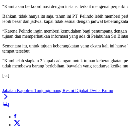
“Kami akan berkoordinasi dengan instansi terkait mengenai perparkira
Bahkan, tidak hanya itu saja, tahun ini PT. Pelindo lebih memberi pe
lebih besar dan jadwal kapal tidak sesuai dengan jadwal keberangkat
“Karena Pelindo ingin memberi kemudahan bagi penumpang dengan sis
tujuan dan memperhatikan informasi yang ada di Pelabuhan Sri Bintan 
Sementara itu, untuk tujuan keberangkatan yang ekstra kali ini han
tempat tersebut.
“Kami telah siapkan 2 kapal cadangan untuk tujuan keberangkatan 
tidak membawa barang berlebihan, bawalah yang seadanya ketika mud
[sk]
Jabatan Kapolres Tanjungpinang Resmi Dijabat Dwita Kumu