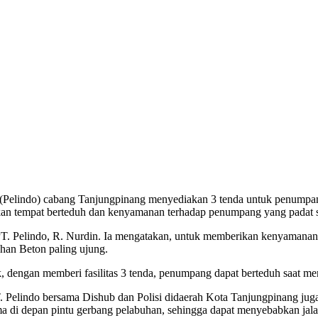
(Pelindo) cabang Tanjungpinang menyediakan 3 tenda untuk penumpan
an tempat berteduh dan kenyamanan terhadap penumpang yang padat saa
PT. Pelindo, R. Nurdin. Ia mengatakan, untuk memberikan kenyamanan
uhan Beton paling ujung.
k, dengan memberi fasilitas 3 tenda, penumpang dapat berteduh saat m
 Pelindo bersama Dishub dan Polisi didaerah Kota Tanjungpinang juga
ma di depan pintu gerbang pelabuhan, sehingga dapat menyebabkan jal