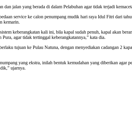
n dan jalan yang berada di dalam Pelabuhan agar tidak terjadi kemacet
rbedaan service ke calon penumpang mudik hari raya Idul Fitri dari ta
an kemarin.
tem keberangkatan kali ini, bila kapal sudah penuh, kapal akan bera
Pura, agar tidak tertinggal keberangkatannya,” kata dia.
ya berlaku tujuan ke Pulau Natuna, dengan menyediakan cadangan 2 kap
penumpang yang ekstra, inilah bentuk kemudahan yang diberikan aga
ik,” ujarnya.