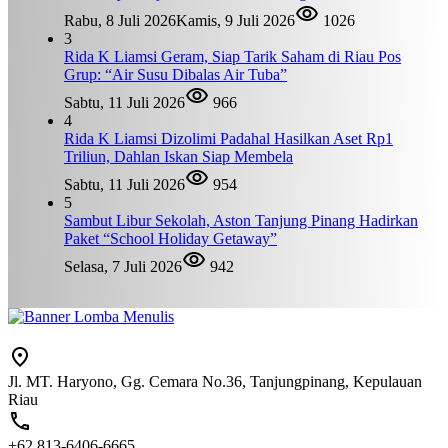
Rabu, 8 Juli 2026
Kamis, 9 Juli 2026
1026
3
Rida K Liamsi Geram, Siap Tarik Saham di Riau Pos
Grup: “Air Susu Dibalas Air Tuba”
Sabtu, 11 Juli 2026
966
4
Rida K Liamsi Dizolimi Padahal Hasilkan Aset Rp1
Triliun, Dahlan Iskan Siap Membela
Sabtu, 11 Juli 2026
954
5
Sambut Libur Sekolah, Aston Tanjung Pinang Hadirkan
Paket “School Holiday Getaway”
Selasa, 7 Juli 2026
942
Jl. MT. Haryono, Gg. Cemara No.36, Tanjungpinang, Kepulauan
Riau
+62 813-6406-6665