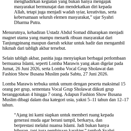
menghadirkan kegiatan yang bukan hanya mengajak
masyarakat bermunajat dan mendekatkan diri kepada
Allah, tetapi juga menjadi wadah syiar, kreativitas, serta
kebersamaan seluruh elemen masyarakat,” ujar Syahri
Dharma Putra.
Menurutnya, kehadiran Ustadz Abdul Somad diharapkan menjadi
magnet utama yang mampu menarik ribuan masyarakat dari
Tanjungpinang maupun daerah sekitar untuk hadir dan mengambil
hikmah dari tabligh akbar tersebut.
Selain tabligh akbar, panitia juga menyiapkan berbagai perlombaan
bernuansa Islami, seperti Lomba Marawis yang akan digelar pada
Jumat, 26 Juni 2026, serta Lomba Vocal Grup Sholawat dan
Fashion Show Busana Muslim pada Sabtu, 27 Juni 2026.
Lomba Marawis terbuka untuk umum dengan peserta maksimal 15
orang per grup, sementara Vocal Grup Sholawat diikuti grup
beranggotakan 4 hingga 7 orang. Adapun Fashion Show Busana
Muslim dibagi dalam dua kategori usia, yakni 5–11 tahun dan 12–17
tahun.
“Ajang ini kami siapkan untuk memberi ruang kepada
generasi muda agar berani tampil, berkarya, dan
berprestasi melalui nuansa Islami. Jadi bukan hanya
hiburan, tapi juga pembinaan karakter,” tambah Syahri.