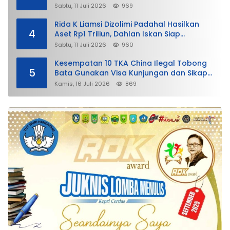
Sabtu, 11 Juli 2026
969
Rida K Liamsi Dizolimi Padahal Hasilkan
4
Aset Rp1 Triliun, Dahlan Iskan Siap
Membela
Sabtu, 11 Juli 2026
960
Kesempatan 10 TKA China Ilegal Tobong
5
Bata Gunakan Visa Kunjungan dan Sikap
Lunak Ditjen Imigrasi Kepri?
Kamis, 16 Juli 2026
869