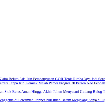
Pembangunan GOR Tenis Rimba Jaya Jadi Sorot
Neo Feodal!
Menyusuri Gudang Bulog Ta
Menjelang Senja di 