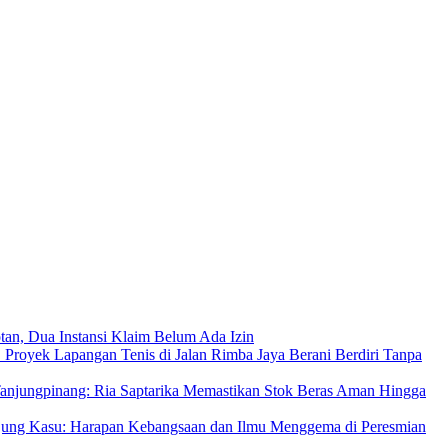
an, Dua Instansi Klaim Belum Ada Izin
 Proyek Lapangan Tenis di Jalan Rimba Jaya Berani Berdiri Tanpa
njungpinang: Ria Saptarika Memastikan Stok Beras Aman Hingga
Ujung Kasu: Harapan Kebangsaan dan Ilmu Menggema di Peresmian