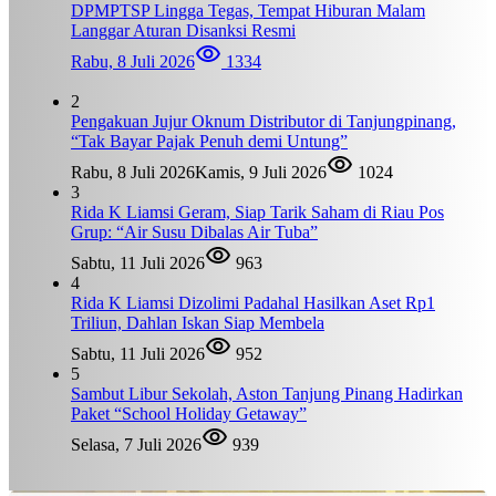
DPMPTSP Lingga Tegas, Tempat Hiburan Malam
Langgar Aturan Disanksi Resmi
Rabu, 8 Juli 2026
1334
2
Pengakuan Jujur Oknum Distributor di Tanjungpinang,
“Tak Bayar Pajak Penuh demi Untung”
Rabu, 8 Juli 2026
Kamis, 9 Juli 2026
1024
3
Rida K Liamsi Geram, Siap Tarik Saham di Riau Pos
Grup: “Air Susu Dibalas Air Tuba”
Sabtu, 11 Juli 2026
963
4
Rida K Liamsi Dizolimi Padahal Hasilkan Aset Rp1
Triliun, Dahlan Iskan Siap Membela
Sabtu, 11 Juli 2026
952
5
Sambut Libur Sekolah, Aston Tanjung Pinang Hadirkan
Paket “School Holiday Getaway”
Selasa, 7 Juli 2026
939