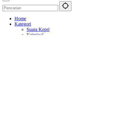
Home
Kategori
Suara Kepri
Kriminal
Politik
Topik
Balapan
Berita Otomotif
Bulutangkis
Kejahatan
Laman
SOP Perlindungan Wartawan
Kode Etik Perilaku Internal
Indeks
Disclaimer
Privacy Policy