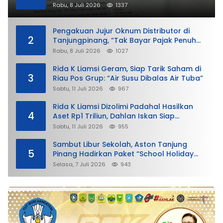
Rabu, 8 Juli 2026
1337
Pengakuan Jujur Oknum Distributor di
2
Tanjungpinang, “Tak Bayar Pajak Penuh
demi Untung”
Rabu, 8 Juli 2026
1027
Rida K Liamsi Geram, Siap Tarik Saham di
3
Riau Pos Grup: “Air Susu Dibalas Air Tuba”
Sabtu, 11 Juli 2026
967
Rida K Liamsi Dizolimi Padahal Hasilkan
4
Aset Rp1 Triliun, Dahlan Iskan Siap
Membela
Sabtu, 11 Juli 2026
955
Sambut Libur Sekolah, Aston Tanjung
5
Pinang Hadirkan Paket “School Holiday
Getaway”
Selasa, 7 Juli 2026
943