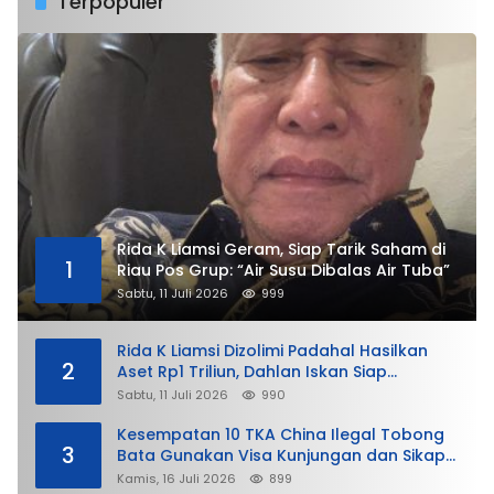
Terpopuler
Rida K Liamsi Geram, Siap Tarik Saham di
1
Riau Pos Grup: “Air Susu Dibalas Air Tuba”
Sabtu, 11 Juli 2026
999
Rida K Liamsi Dizolimi Padahal Hasilkan
2
Aset Rp1 Triliun, Dahlan Iskan Siap
Membela
Sabtu, 11 Juli 2026
990
Kesempatan 10 TKA China Ilegal Tobong
3
Bata Gunakan Visa Kunjungan dan Sikap
Lunak Ditjen Imigrasi Kepri?
Kamis, 16 Juli 2026
899