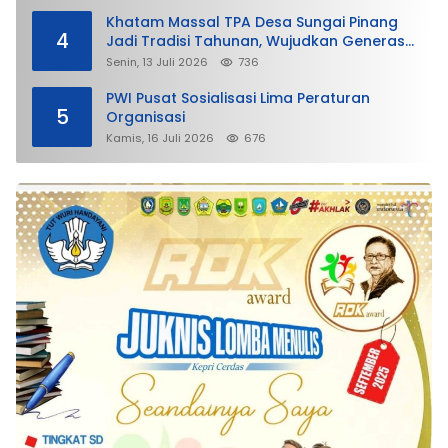
Khatam Massal TPA Desa Sungai Pinang
4
Jadi Tradisi Tahunan, Wujudkan Generasi
Qurani
Senin, 13 Juli 2026
736
PWI Pusat Sosialisasi Lima Peraturan
5
Organisasi
Kamis, 16 Juli 2026
676