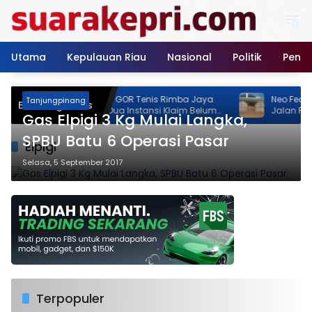
Langsung
ke
konten
Utama
Kepulauan Riau
Nasional
Politik
Pendi
Pembangunan GOR Tenis Rimba Jaya
Neo Feodal!
Tanjungpinang
Breaking News
Jadi Sorotan, Dua Instansi Klaim Belum
Jalan Rimba
Gas Elpigi 3 Kg Mulai Langka,
Ada Izin
Izin, Pemili
Persen
SPBU Batu 6 Operasi Pasar
Elpigi
Selasa, 5 September 2017
Terpopuler
DPMPTSP Lingga Tegas, Tempat Hiburan