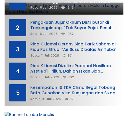
1
Malam Langgar Aturan Disanksi Resmi
Rabu, 8 Juli 2026
1343
Pengakuan Jujur Oknum Distributor di
2
Tanjungpinang, “Tak Bayar Pajak Penuh
demi Untung”
Rabu, 8 Juli 2026
1032
Rida K Liamsi Geram, Siap Tarik Saham di
3
Riau Pos Grup: “Air Susu Dibalas Air Tuba”
Sabtu, 11 Juli 2026
971
Rida K Liamsi Dizolimi Padahal Hasilkan
4
Aset Rp1 Triliun, Dahlan Iskan Siap
Membela
Sabtu, 11 Juli 2026
962
Kesempatan 10 TKA China Ilegal Tobong
5
Bata Gunakan Visa Kunjungan dan Sikap
Lunak Ditjen Imigrasi Kepri?
Kamis, 16 Juli 2026
871