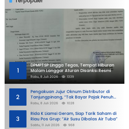
Terpopuler
DPMPTSP Lingga Tegas, Tempat Hiburan
1
Malam Langgar Aturan Disanksi Resmi
Rabu, 8 Juli 2026
1339
Pengakuan Jujur Oknum Distributor di
2
Tanjungpinang, “Tak Bayar Pajak Penuh
demi Untung”
Rabu, 8 Juli 2026
1028
Rida K Liamsi Geram, Siap Tarik Saham di
3
Riau Pos Grup: “Air Susu Dibalas Air Tuba”
Sabtu, 11 Juli 2026
968