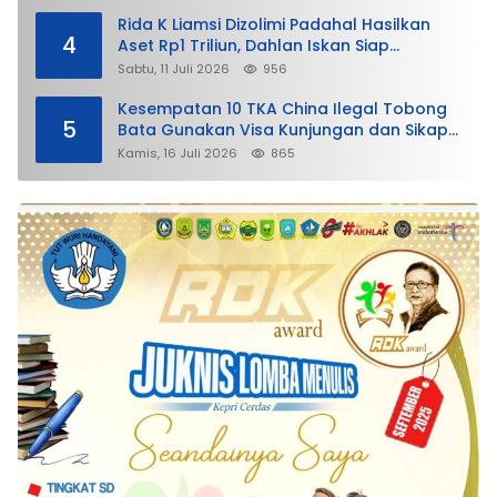
Rida K Liamsi Dizolimi Padahal Hasilkan
4
Aset Rp1 Triliun, Dahlan Iskan Siap
Membela
Sabtu, 11 Juli 2026
956
Kesempatan 10 TKA China Ilegal Tobong
5
Bata Gunakan Visa Kunjungan dan Sikap
Lunak Ditjen Imigrasi Kepri?
Kamis, 16 Juli 2026
865