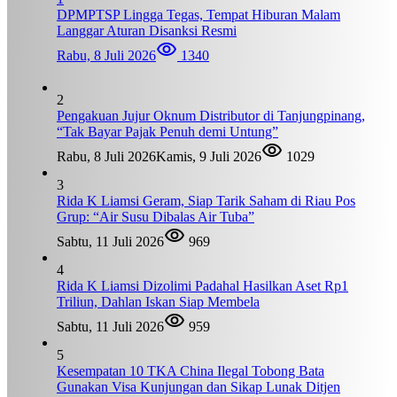
DPMPTSP Lingga Tegas, Tempat Hiburan Malam
Langgar Aturan Disanksi Resmi
Rabu, 8 Juli 2026
1340
2
Pengakuan Jujur Oknum Distributor di Tanjungpinang,
“Tak Bayar Pajak Penuh demi Untung”
Rabu, 8 Juli 2026
Kamis, 9 Juli 2026
1029
3
Rida K Liamsi Geram, Siap Tarik Saham di Riau Pos
Grup: “Air Susu Dibalas Air Tuba”
Sabtu, 11 Juli 2026
969
4
Rida K Liamsi Dizolimi Padahal Hasilkan Aset Rp1
Triliun, Dahlan Iskan Siap Membela
Sabtu, 11 Juli 2026
959
5
Kesempatan 10 TKA China Ilegal Tobong Bata
Gunakan Visa Kunjungan dan Sikap Lunak Ditjen