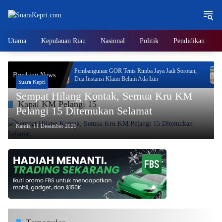
Langsung
ke
konten
Utama
Kepulauan Riau
Nasional
Politik
Pendidikan
ritas Program
Pembangunan GOR Tenis Rimba Jaya Jadi Sorotan,
Breaking News
Dua Instansi Klaim Belum Ada Izin
Suara Kepri
Sempat Hilang Kontak, Semua Kru KM
Kapal KM Pelangi 15
Pelangi 15 Ditemukan Selamat
Kamis, 11 Desember 2025