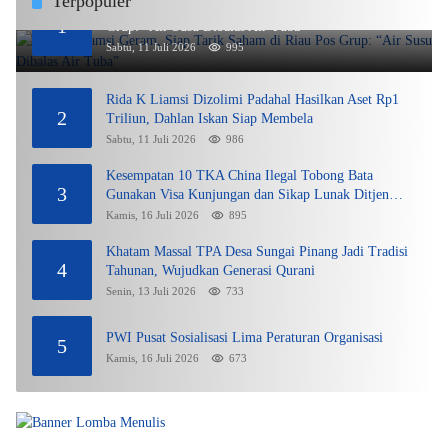
Terpopuler
Rida K Liamsi Geram, Siap Tarik Saham di Riau Pos
1
Grup: “Air Susu Dibalas Air Tuba”
Sabtu, 11 Juli 2026
995
Rida K Liamsi Dizolimi Padahal Hasilkan Aset Rp1
2
Triliun, Dahlan Iskan Siap Membela
Sabtu, 11 Juli 2026
986
Kesempatan 10 TKA China Ilegal Tobong Bata
3
Gunakan Visa Kunjungan dan Sikap Lunak Ditjen
Imigrasi Kepri?
Kamis, 16 Juli 2026
895
Khatam Massal TPA Desa Sungai Pinang Jadi Tradisi
4
Tahunan, Wujudkan Generasi Qurani
Senin, 13 Juli 2026
733
PWI Pusat Sosialisasi Lima Peraturan Organisasi
5
Kamis, 16 Juli 2026
673