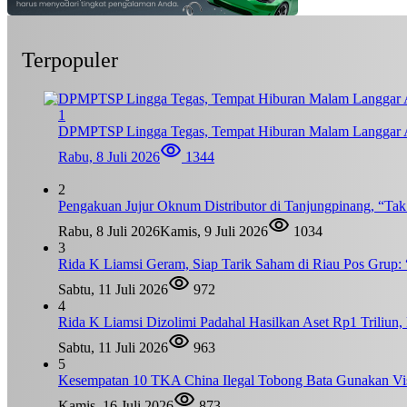
Terpopuler
1
DPMPTSP Lingga Tegas, Tempat Hiburan Malam Langgar A
Rabu, 8 Juli 2026
1344
2
Pengakuan Jujur Oknum Distributor di Tanjungpinang, “Ta
Rabu, 8 Juli 2026
Kamis, 9 Juli 2026
1034
3
Rida K Liamsi Geram, Siap Tarik Saham di Riau Pos Grup: 
Sabtu, 11 Juli 2026
972
4
Rida K Liamsi Dizolimi Padahal Hasilkan Aset Rp1 Triliun
Sabtu, 11 Juli 2026
963
5
Kesempatan 10 TKA China Ilegal Tobong Bata Gunakan Vis
Kamis, 16 Juli 2026
873