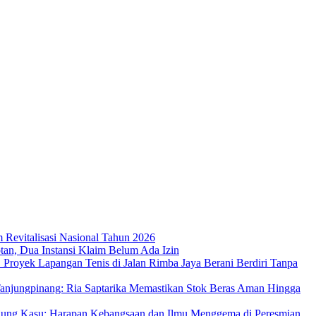
m Revitalisasi Nasional Tahun 2026
an, Dua Instansi Klaim Belum Ada Izin
 Proyek Lapangan Tenis di Jalan Rimba Jaya Berani Berdiri Tanpa
njungpinang: Ria Saptarika Memastikan Stok Beras Aman Hingga
Ujung Kasu: Harapan Kebangsaan dan Ilmu Menggema di Peresmian