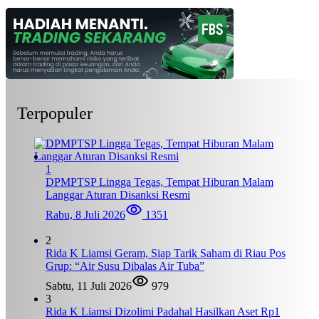
Terpopuler
1
DPMPTSP Lingga Tegas, Tempat Hiburan Malam
Langgar Aturan Disanksi Resmi
Rabu, 8 Juli 2026
1351
2
Rida K Liamsi Geram, Siap Tarik Saham di Riau Pos
Grup: “Air Susu Dibalas Air Tuba”
Sabtu, 11 Juli 2026
979
3
Rida K Liamsi Dizolimi Padahal Hasilkan Aset Rp1