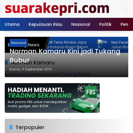
Langsung
ke
konten
Utama
Kepulauan Riau
Nasional
Politik
Pendi
Pembangunan GOR Tenis Rimba Jaya
Neo Feodal! Proyek
Nasional
Breaking News
Jadi Sorotan, Dua Instansi Klaim Belum
Jalan Rimba Jaya 
Norman Kamaru Kini jadi Tukang
Ada Izin
Izin, Pemilik Malah
Persen
Bubur
Norman Kamaru
Kamis, 11 September 2014
Terpopuler