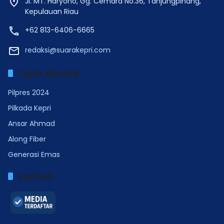
Jl. MT. Haryono, Gg. Cemara No.36, Tanjungpinang,
Kepulauan Riau
+62 813-6406-6665
redaksi@suarakepri.com
Topik Menarik
Pilpres 2024
Pilkada Kepri
Ansar Ahmad
Along Fiber
Generasi Emas
Verified