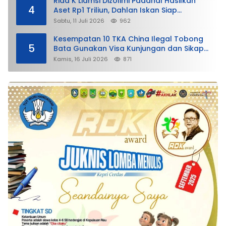
Rida K Liamsi Dizolimi Padahal Hasilkan
4
Aset Rp1 Triliun, Dahlan Iskan Siap
Membela
Sabtu, 11 Juli 2026
962
Kesempatan 10 TKA China Ilegal Tobong
5
Bata Gunakan Visa Kunjungan dan Sikap
Lunak Ditjen Imigrasi Kepri?
Kamis, 16 Juli 2026
871