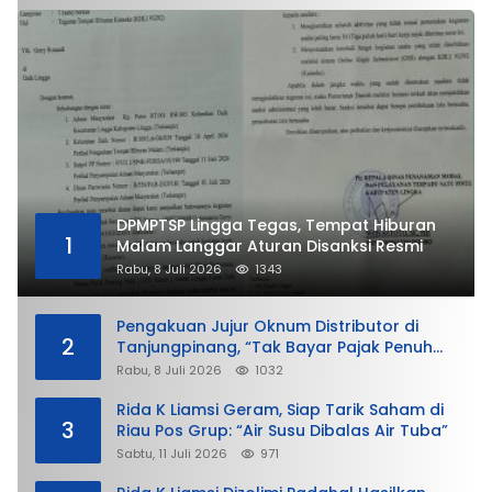
DPMPTSP Lingga Tegas, Tempat Hiburan
1
Malam Langgar Aturan Disanksi Resmi
Rabu, 8 Juli 2026
1343
Pengakuan Jujur Oknum Distributor di
2
Tanjungpinang, “Tak Bayar Pajak Penuh
demi Untung”
Rabu, 8 Juli 2026
1032
Rida K Liamsi Geram, Siap Tarik Saham di
3
Riau Pos Grup: “Air Susu Dibalas Air Tuba”
Sabtu, 11 Juli 2026
971