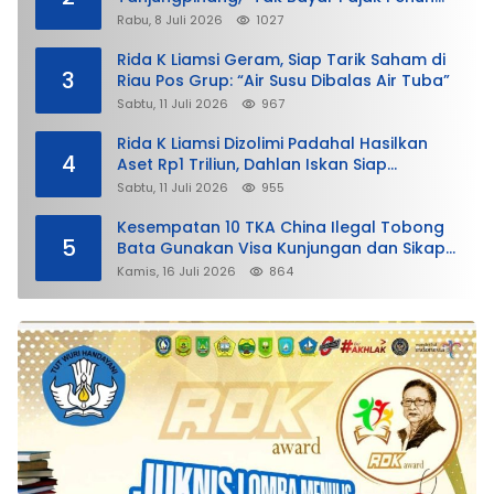
demi Untung”
Rabu, 8 Juli 2026
1027
Rida K Liamsi Geram, Siap Tarik Saham di
3
Riau Pos Grup: “Air Susu Dibalas Air Tuba”
Sabtu, 11 Juli 2026
967
Rida K Liamsi Dizolimi Padahal Hasilkan
4
Aset Rp1 Triliun, Dahlan Iskan Siap
Membela
Sabtu, 11 Juli 2026
955
Kesempatan 10 TKA China Ilegal Tobong
5
Bata Gunakan Visa Kunjungan dan Sikap
Lunak Ditjen Imigrasi Kepri?
Kamis, 16 Juli 2026
864