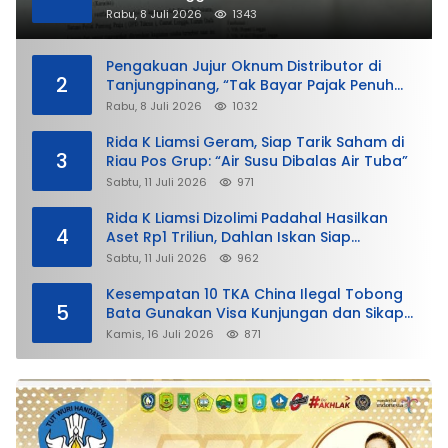
Rabu, 8 Juli 2026
1343
Pengakuan Jujur Oknum Distributor di
2
Tanjungpinang, “Tak Bayar Pajak Penuh
demi Untung”
Rabu, 8 Juli 2026
1032
Rida K Liamsi Geram, Siap Tarik Saham di
3
Riau Pos Grup: “Air Susu Dibalas Air Tuba”
Sabtu, 11 Juli 2026
971
Rida K Liamsi Dizolimi Padahal Hasilkan
4
Aset Rp1 Triliun, Dahlan Iskan Siap
Membela
Sabtu, 11 Juli 2026
962
Kesempatan 10 TKA China Ilegal Tobong
5
Bata Gunakan Visa Kunjungan dan Sikap
Lunak Ditjen Imigrasi Kepri?
Kamis, 16 Juli 2026
871