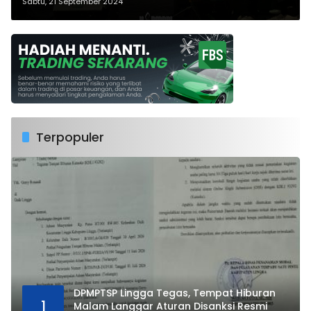
di Tanjungpinang
Sabtu, 21 September 2024
Terpopuler
DPMPTSP Lingga Tegas, Tempat Hiburan
1
Malam Langgar Aturan Disanksi Resmi