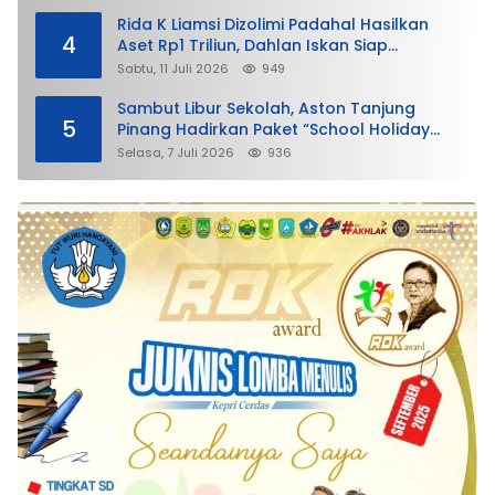
Rida K Liamsi Dizolimi Padahal Hasilkan
4
Aset Rp1 Triliun, Dahlan Iskan Siap
Membela
Sabtu, 11 Juli 2026
949
Sambut Libur Sekolah, Aston Tanjung
5
Pinang Hadirkan Paket “School Holiday
Getaway”
Selasa, 7 Juli 2026
936