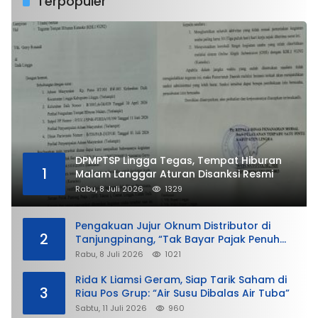
Terpopuler
DPMPTSP Lingga Tegas, Tempat Hiburan
1
Malam Langgar Aturan Disanksi Resmi
Rabu, 8 Juli 2026
1329
Pengakuan Jujur Oknum Distributor di
2
Tanjungpinang, “Tak Bayar Pajak Penuh
demi Untung”
Rabu, 8 Juli 2026
1021
Rida K Liamsi Geram, Siap Tarik Saham di
3
Riau Pos Grup: “Air Susu Dibalas Air Tuba”
Sabtu, 11 Juli 2026
960