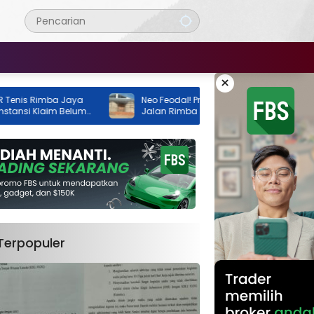
×
 Rimba Jaya
Neo Feodal! Proyek Lapangan Tenis di
si Klaim Belum
Jalan Rimba Jaya Berani Berdiri Tanpa
Izin, Pemilik Malah Pamer Progres 70
Persen
Terpopuler