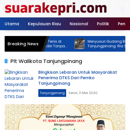
Langsung
ke
konten
Utama
Kepulauan Riau
Nasional
Politik
Pendi
dal! Proyek Lapangan Tenis di
Menyusuri Gudang Bulog
Breaking News
Rimba Jaya Berani Berdiri Tanpa
Tanjungpinang: Ria Saptari
emilik Malah Pamer Progres 70
Memastikan Stok Beras Am
Akhir Tahun
Plt Walikota Tanjungpinang
Bingkisan Lebaran Untuk Masyarakat
Penerima DTKS Dari Pemko
Tanjungpinang
Tanjungpinang
Senin, 11 Mei 2020