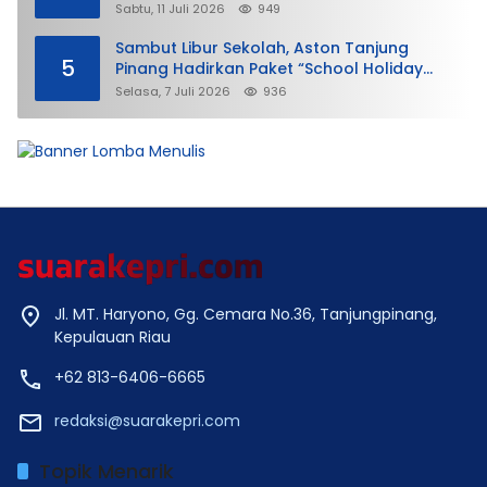
Membela
Sabtu, 11 Juli 2026
949
Sambut Libur Sekolah, Aston Tanjung
5
Pinang Hadirkan Paket “School Holiday
Getaway”
Selasa, 7 Juli 2026
936
Jl. MT. Haryono, Gg. Cemara No.36, Tanjungpinang,
Kepulauan Riau
+62 813-6406-6665
redaksi@suarakepri.com
Topik Menarik