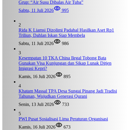
Grup: “Air Susu Dibalas Air Tuba”
Sabtu, 11 Juli 2026
995
2
Rida K Liamsi Dizolimi Padahal Hasilkan Aset Rp1
Triliun, Dahlan Iskan Siap Membela
Sabtu, 11 Juli 2026
986
3
Kesempatan 10 TKA China Ilegal Tobong Bata
Gunakan Visa Kunjungan dan Sikap Lunak Ditjen
Imigrasi Kepri?
Kamis, 16 Juli 2026
895
4
Khatam Massal TPA Desa Sungai Pinang Jadi Tradisi
Tahunan, Wujudkan Generasi Qurani
Senin, 13 Juli 2026
733
5
PWI Pusat Sosialisasi Lima Peraturan Organisasi
Kamis, 16 Juli 2026
673