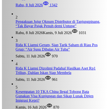
Rabu, 8 Juli 2026
1342
2
Pengakuan Jujur Oknum Distributor di Tanjungpinang,
“Tak Bayar Pajak Penuh demi Untung”
Rabu, 8 Juli 2026
Kamis, 9 Juli 2026
1031
3
Rida K Liamsi Geram, Siap Tarik Saham di Riau Pos
Grup: “Air Susu Dibalas Air Tuba”
Sabtu, 11 Juli 2026
970
4
Rida K Liamsi Dizolimi Padahal Hasilkan Aset Rp1
Triliun, Dahlan Iskan Siap Membela
Sabtu, 11 Juli 2026
961
5
Kesempatan 10 TKA China Ilegal Tobong Bata
Gunakan Visa Kunjungan dan Sikap Lunak Ditjen
Imigrasi Kepri?
Kamis, 16 Juli 2026
870