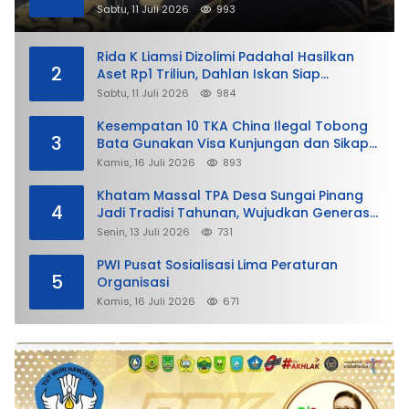
Sabtu, 11 Juli 2026
993
Rida K Liamsi Dizolimi Padahal Hasilkan
2
Aset Rp1 Triliun, Dahlan Iskan Siap
Membela
Sabtu, 11 Juli 2026
984
Kesempatan 10 TKA China Ilegal Tobong
3
Bata Gunakan Visa Kunjungan dan Sikap
Lunak Ditjen Imigrasi Kepri?
Kamis, 16 Juli 2026
893
Khatam Massal TPA Desa Sungai Pinang
4
Jadi Tradisi Tahunan, Wujudkan Generasi
Qurani
Senin, 13 Juli 2026
731
PWI Pusat Sosialisasi Lima Peraturan
5
Organisasi
Kamis, 16 Juli 2026
671