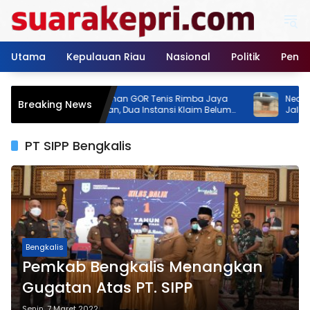
Langsung
ke
konten
Utama
Kepulauan Riau
Nasional
Politik
Pendi
Pembangunan GOR Tenis Rimba Jaya
Neo Feodal! Pr
Breaking News
Jadi Sorotan, Dua Instansi Klaim Belum
Jalan Rimba J
Ada Izin
Izin, Pemilik 
Persen
PT SIPP Bengkalis
Bengkalis
Pemkab Bengkalis Menangkan
Gugatan Atas PT. SIPP
Senin, 7 Maret 2022