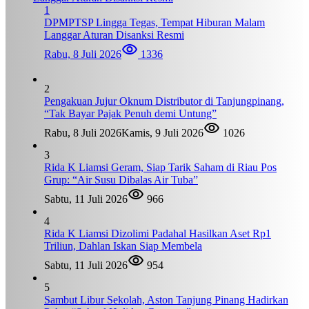
1
DPMPTSP Lingga Tegas, Tempat Hiburan Malam
Langgar Aturan Disanksi Resmi
Rabu, 8 Juli 2026
1336
2
Pengakuan Jujur Oknum Distributor di Tanjungpinang,
“Tak Bayar Pajak Penuh demi Untung”
Rabu, 8 Juli 2026
Kamis, 9 Juli 2026
1026
3
Rida K Liamsi Geram, Siap Tarik Saham di Riau Pos
Grup: “Air Susu Dibalas Air Tuba”
Sabtu, 11 Juli 2026
966
4
Rida K Liamsi Dizolimi Padahal Hasilkan Aset Rp1
Triliun, Dahlan Iskan Siap Membela
Sabtu, 11 Juli 2026
954
5
Sambut Libur Sekolah, Aston Tanjung Pinang Hadirkan