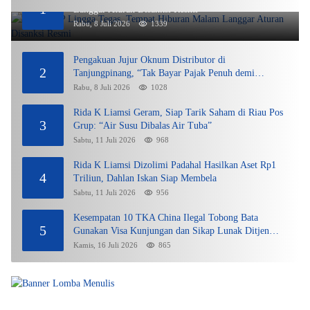
1
Langgar Aturan Disanksi Resmi
Rabu, 8 Juli 2026
1339
Pengakuan Jujur Oknum Distributor di
2
Tanjungpinang, “Tak Bayar Pajak Penuh demi
Untung”
Rabu, 8 Juli 2026
1028
Rida K Liamsi Geram, Siap Tarik Saham di Riau Pos
3
Grup: “Air Susu Dibalas Air Tuba”
Sabtu, 11 Juli 2026
968
Rida K Liamsi Dizolimi Padahal Hasilkan Aset Rp1
4
Triliun, Dahlan Iskan Siap Membela
Sabtu, 11 Juli 2026
956
Kesempatan 10 TKA China Ilegal Tobong Bata
5
Gunakan Visa Kunjungan dan Sikap Lunak Ditjen
Imigrasi Kepri?
Kamis, 16 Juli 2026
865