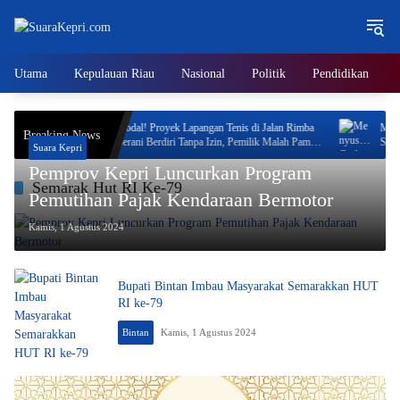
Langsung
ke
konten
Utama
Kepulauan Riau
Nasional
Politik
Pendidikan
n,
Neo Feodal! Proyek Lapangan Tenis di Jalan Rimba
Menyusur
Breaking News
Jaya Berani Berdiri Tanpa Izin, Pemilik Malah Pamer
Saptarik
Suara Kepri
Progres 70 Persen
Akhir Ta
Pemprov Kepri Luncurkan Program
Semarak Hut RI Ke-79
Pemutihan Pajak Kendaraan Bermotor
Kamis, 1 Agustus 2024
Bupati Bintan Imbau Masyarakat Semarakkan HUT
RI ke-79
Bintan
Kamis, 1 Agustus 2024