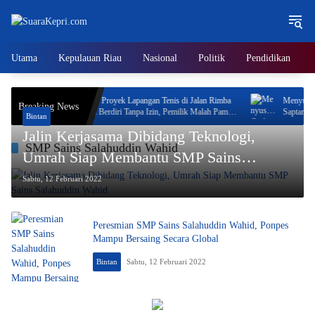
Langsung
ke
konten
Utama
Kepulauan Riau
Nasional
Politik
Pendidikan
Neo Feodal! Proyek Lapangan Tenis di Jalan Rimba
Menyusuri Gudan
Breaking News
Jaya Berani Berdiri Tanpa Izin, Pemilik Malah Pamer
Saptarika Memas
Bintan
Progres 70 Persen
Akhir Tahun
Jalin Kerjasama Dibidang Teknologi,
SMP Sains Salahuddin Wahid
Umrah Siap Membantu SMP Sains
Salahuddin Wahid
Sabtu, 12 Februari 2022
Peresmian SMP Sains Salahuddin Wahid, Ponpes
Mampu Bersaing Secara Global
Bintan
Sabtu, 12 Februari 2022