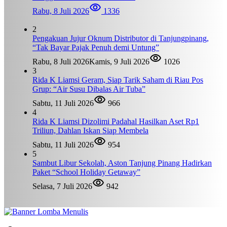
Rabu, 8 Juli 2026
1336
2
Pengakuan Jujur Oknum Distributor di Tanjungpinang,
“Tak Bayar Pajak Penuh demi Untung”
Rabu, 8 Juli 2026
Kamis, 9 Juli 2026
1026
3
Rida K Liamsi Geram, Siap Tarik Saham di Riau Pos
Grup: “Air Susu Dibalas Air Tuba”
Sabtu, 11 Juli 2026
966
4
Rida K Liamsi Dizolimi Padahal Hasilkan Aset Rp1
Triliun, Dahlan Iskan Siap Membela
Sabtu, 11 Juli 2026
954
5
Sambut Libur Sekolah, Aston Tanjung Pinang Hadirkan
Paket “School Holiday Getaway”
Selasa, 7 Juli 2026
942