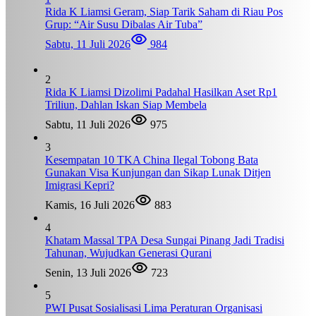
Rida K Liamsi Geram, Siap Tarik Saham di Riau Pos
Grup: “Air Susu Dibalas Air Tuba”
Sabtu, 11 Juli 2026
984
2
Rida K Liamsi Dizolimi Padahal Hasilkan Aset Rp1
Triliun, Dahlan Iskan Siap Membela
Sabtu, 11 Juli 2026
975
3
Kesempatan 10 TKA China Ilegal Tobong Bata
Gunakan Visa Kunjungan dan Sikap Lunak Ditjen
Imigrasi Kepri?
Kamis, 16 Juli 2026
883
4
Khatam Massal TPA Desa Sungai Pinang Jadi Tradisi
Tahunan, Wujudkan Generasi Qurani
Senin, 13 Juli 2026
723
5
PWI Pusat Sosialisasi Lima Peraturan Organisasi