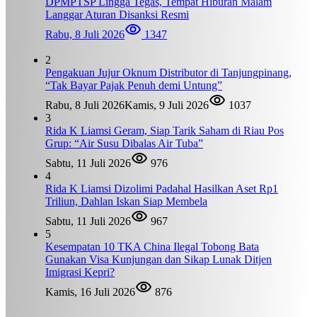
DPMPTSP Lingga Tegas, Tempat Hiburan Malam
Langgar Aturan Disanksi Resmi
Rabu, 8 Juli 2026
1347
2
Pengakuan Jujur Oknum Distributor di Tanjungpinang,
“Tak Bayar Pajak Penuh demi Untung”
Rabu, 8 Juli 2026
Kamis, 9 Juli 2026
1037
3
Rida K Liamsi Geram, Siap Tarik Saham di Riau Pos
Grup: “Air Susu Dibalas Air Tuba”
Sabtu, 11 Juli 2026
976
4
Rida K Liamsi Dizolimi Padahal Hasilkan Aset Rp1
Triliun, Dahlan Iskan Siap Membela
Sabtu, 11 Juli 2026
967
5
Kesempatan 10 TKA China Ilegal Tobong Bata
Gunakan Visa Kunjungan dan Sikap Lunak Ditjen
Imigrasi Kepri?
Kamis, 16 Juli 2026
876