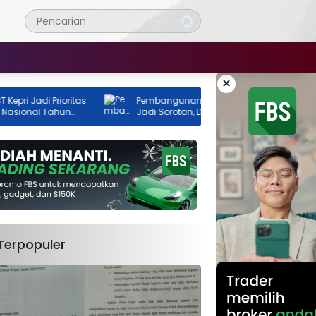
×
Jadi Prioritas
Pembangunan GOR Tenis Rimba Jaya
nal Tahun
Jadi Sorotan, Dua Instansi Klaim Belum
Ada Izin
Terpopuler