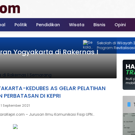
nal
Politik
Pendidikan
Wisata
Bisnis
Opini
Sekolah di Wilayah 3T Kepri 
Program Revitalisasi Nasio
an Yogyakarta di Rakernas I
2026
AKARTA-KEDUBES AS GELAR PELATIHAN
PERBATASAN DI KEPRI
 1 September 2021
raKepri.com – Jurusan Ilmu Komunikasi Fisip UPN…